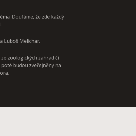
téma. Doufáme, že zde každý
.
 a Luboš Melichar.
ů ze zoologických zahrad či
, poté budou zveřejněny na
ora.