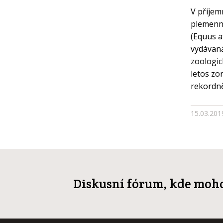
V příjem
plemenn
(Equus a
vydávaná
zoologic
letos zo
rekordně
15.03.20
Diskusní fórum, kde moho