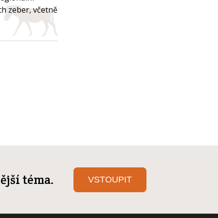
h zeber, včetně
K
ější téma.
VSTOUPIT