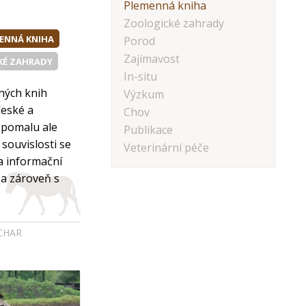
Plemenná kniha
Zoologické zahrady
ENNÁ KNIHA
Porod
Zajímavost
KÉ ZAHRADY
In-situ
ných knih
Výzkum
České a
Chov
 pomalu ale
Publikace
V souvislosti se
Veterinární péče
a informační
 a zároveň s
ICHAR