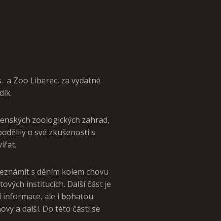
s. a Zoo Liberec, za vydatné
dík.
ovenských zoologických zahrad,
odělily o své zkušenosti s
ířat.
 seznámit s děním kolem chovu
ových institucích. Další část je
 informace, ale i bohatou
vy a další. Do této části se