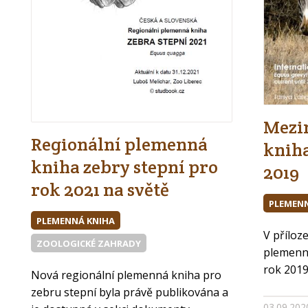
Mezi
Regionální plemenná
knih
kniha zebry stepní pro
2019
rok 2021 na světě
PLEMENN
PLEMENNÁ KNIHA
V příloz
ZOOLOGICKÉ ZAHRADY
plemenn
rok 2019.
Nová regionální plemenná kniha pro
zebru stepní byla právě publikována a
03.09.20