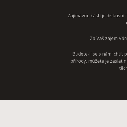
Zajímavou částí je diskusn
Za Váš zájem Vám 
Budete-li se s námi chtít 
přírody, můžete je zaslat 
těc