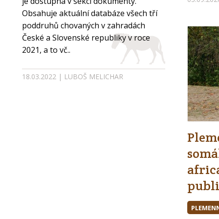
je dostupná v sekci dokumenty.
Obsahuje aktuální databáze všech tří
poddruhů chovaných v zahradách
České a Slovenské republiky v roce
2021, a to vč..
18.03.2022 | LUBOŠ MELICHAR
Plem
somá
afric
publ
PLEMENN