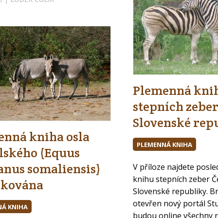
Plemenná kni
stepních zeber
Slovenské rep
enná kniha osla
PLEMENNÁ KNIHA
lského (Equus
anus somaliensis)
V příloze najdete posl
Přihlášení
knihu stepních zeber Č
ikována
Slovenské republiky. Br
Email
otevřen nový portál St
Á KNIHA
budou online všechny r