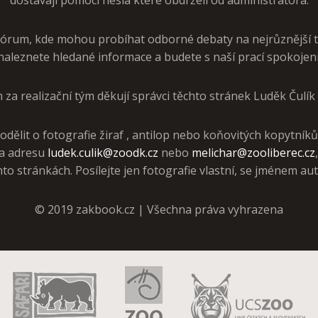
dostávají pomocí hesla které obdrželi od administrátora.
í fórum, kde mohou probíhat odborné debaty na nejrůznější 
naleznete hledané informace a budete s naší prací spokojeni
za realizační tým děkují správci těchto stránek Luděk Čulík
podělit o fotografie žiraf , antilop nebo koňovitých kopytník
na adresu
ludek.culik@zoodk.cz
nebo
melichar@zooliberec.cz
hto stránkách. Posílejte jen fotografie vlastní, se jménem aut
© 2019 zakbook.cz | Všechna práva vyhrazena