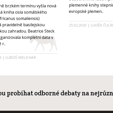
plemenné knihy stepníc
ně brzkém termínu vyšla nová
evropské plemen..
á kniha osla somálského
Heslo
fricanus somaliensis)
 pravidelně basilejskou
25.02.2020 | LUDĚK ČULÍ
kou zahradou. Beatrice Steck
Zapomenuté heslo
rganizovala kompletní data v
 r..
ZAVŘÍT
PŘIHLÁSIT
19 | LUBOŠ MELICHAR
u probíhat odborné debaty na nejrůzn