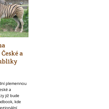
ha
 České a
ubliky
ední plemennou
eské a
zy již bude
udbook, kde
egionální