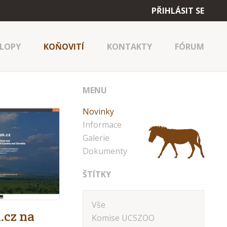
PŘIHLÁSIT SE
LOPY
KOŇOVITÍ
KONTAKTY
FÓRUM
MENU
Novinky
Informace
Galerie
Dokumenty
ŠTÍTKY
Vše
.cz na
Komise UCSZOO