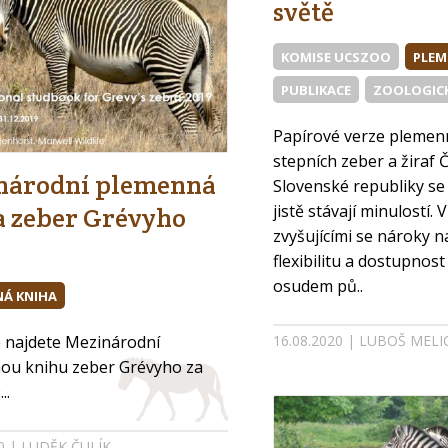
světě
KOMISE UCSZOO
PLEM
PUBLIKACE
ZOOLOGIC
Papírové verze plemen
stepních zeber a žiraf 
národní plemenná
Slovenské republiky se
jistě stávají minulostí. 
a zeber Grévyho
zvyšujícími se nároky n
flexibilitu a dostupnost
osudem pů..
Á KNIHA
16.08.2020 | LUBOŠ MEL
e najdete Mezinárodní
ou knihu zeber Grévyho za
..
20 | LUDĚK ČULÍK