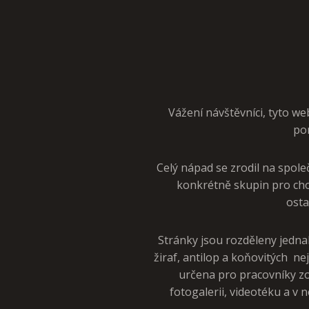
Vážení návštěvníci, tyto we
pom
Celý nápad se zrodil na spole
konkrétně skupin pro chov
osta
Stránky jsou rozděleny jedna
žiraf, antilop a koňovitých nej
určena pro pracovníky zo
fotogalerii, videotéku a v 