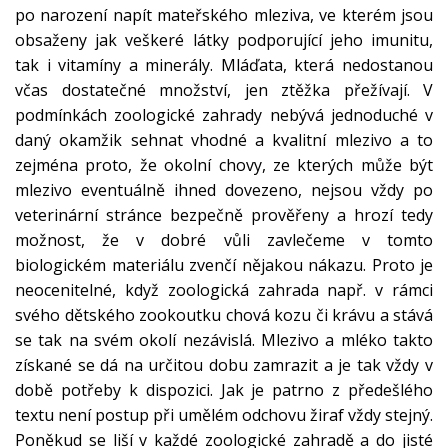
po narození napít mateřského mleziva, ve kterém jsou
obsaženy jak veškeré látky podporující jeho imunitu,
tak i vitamíny a minerály. Mláďata, která nedostanou
včas dostatečné množství, jen ztěžka přežívají. V
podmínkách zoologické zahrady nebývá jednoduché v
daný okamžik sehnat vhodné a kvalitní mlezivo a to
zejména proto, že okolní chovy, ze kterých může být
mlezivo eventuálně ihned dovezeno, nejsou vždy po
veterinární stránce bezpečně prověřeny a hrozí tedy
možnost, že v dobré vůli zavlečeme v tomto
biologickém materiálu zvenčí nějakou nákazu. Proto je
neocenitelné, když zoologická zahrada např. v rámci
svého dětského zookoutku chová kozu či krávu a stává
se tak na svém okolí nezávislá. Mlezivo a mléko takto
získané se dá na určitou dobu zamrazit a je tak vždy v
době potřeby k dispozici. Jak je patrno z předešlého
textu není postup při umělém odchovu žiraf vždy stejný.
Poněkud se liší v každé zoologické zahradě a do jisté