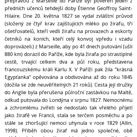
přepravou z Marseille do Paříže byl pověřen jeden z
předních učenců tehdejší doby Étienne Geoffroy Saint-
Hilaire. Dne 20. května 1827 se vydal zvláštní průvod
(složený ze čtyř krav zajištujících mléko po žirafu, tří
ošetřovatelů, kteří vedli žirafu na provazech a eskorty
četníků na koních, kteří celý konvoj vpředu i vzadu
doprovázeli.) z Marseille, aby po 41 dnech putování (ušli
880 km) dorazil do Paříže, kde byla žirafa po strastiplné
cestě, trvající celkem dva a půl roku, představena
francouzskému králi Karlu X. V Paříži pak žila "krásná
Egypťanka" opěvována a obdivována až do roku 1845
(dožila se zde neuvěřitelných 21 roků). Cesta její družky
do Anglie byla přerušena půlroční zastávkou na Maltě,
odkud putovala do Londýna v srpnu 1827. Nemocnému
a zchromlému zvířeti se nedostalo tak vřelého přijetí
jako žirafě ve Francii, stala se terčem posměchu a po
stále se zhoršující nemoci uhynula v roce 1829 (Allin,
1998). Příběh obou žiraf má jedno společné, obě