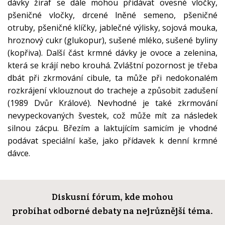
dávky žiraf se dále mohou přidávat ovesné vločky,
pšeničné vločky, drcené lněné semeno, pšeničné
otruby, pšeničné klíčky, jablečné výlisky, sojová mouka,
hroznový cukr (glukopur), sušené mléko, sušené byliny
(kopřiva). Další část krmné dávky je ovoce a zelenina,
která se krájí nebo krouhá. Zvláštní pozornost je třeba
dbát při zkrmování cibule, ta může při nedokonalém
rozkrájení vklouznout do tracheje a způsobit zadušení
(1989 Dvůr Králové). Nevhodné je také zkrmování
nevypeckovaných švestek, což může mít za následek
silnou zácpu. Březím a laktujícím samicím je vhodné
podávat speciální kaše, jako přídavek k denní krmné
dávce.
Diskusní fórum, kde mohou
probíhat odborné debaty na nejrůznější téma.