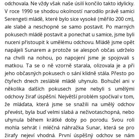
odchovala. Ne vždy však naše úsilí končilo takto idylicky.
V roce 1990 se shodou okolností narodilo právě samici
Serengeti mládě, které bylo sice vysoké (měřilo 200 cm),
ale slabé a neschopné se samo postavit. Po marných
pokusech mládě postavit a ponechat u samice, jsme byli
nuceni přistoupit k umělému odchovu. Mládě jsme opět
napájeli Sunarem a protože se alespoň občas udrželo
na chvíli na nohou, po napojení jsme je spojovali s
matkou. Ta se o ně vzorně starala, olizovala je a při
jeho občasných pokusech o sání klidně stála. Přesto po
čtyřech dnech zesláblé mládě uhynulo. Bohužel ani v
několika dalších pokusech jsme nebyli s umělými
odchovy žiraf úspěšní. Největší problém spočíval v tom,
že mláďata, která jsme se snažili na umělý odchov
převést, byla buď velmi slabá a neživotaschopná, nebo
uhynula během krátké doby po porodu. Svou roli
mohla sehrát i mléčná náhražka Sunar, která se pro
žirafy nejeví vhodná. První úspěšný odchov se nám