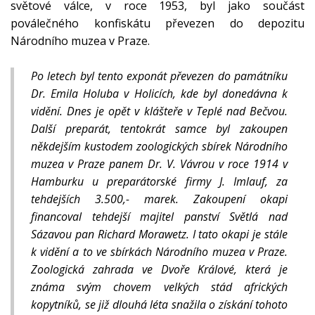
světové válce, v roce 1953, byl jako součást
poválečného konfiskátu převezen do depozitu
Národního muzea v Praze.
Po letech byl tento exponát převezen do památníku
Dr. Emila Holuba v Holicích, kde byl donedávna k
vidění. Dnes je opět v klášteře v Teplé nad Bečvou.
Další preparát, tentokrát samce byl zakoupen
někdejším kustodem zoologických sbírek Národního
muzea v Praze panem Dr. V. Vávrou v roce 1914 v
Hamburku u preparátorské firmy J. Imlauf, za
tehdejších 3.500,- marek. Zakoupení okapi
financoval tehdejší majitel panství Světlá nad
Sázavou pan Richard Morawetz. I tato okapi je stále
k vidění a to ve sbírkách Národního muzea v Praze.
Zoologická zahrada ve Dvoře Králové, která je
známa svým chovem velkých stád afrických
kopytníků, se již dlouhá léta snažila o získání tohoto