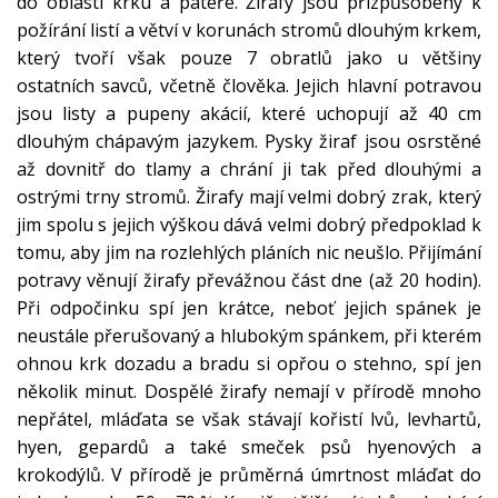
do oblasti krku a páteře. Žirafy jsou přizpůsobeny k
požírání listí a větví v korunách stromů dlouhým krkem,
který tvoří však pouze 7 obratlů jako u většiny
ostatních savců, včetně člověka. Jejich hlavní potravou
jsou listy a pupeny akácií, které uchopují až 40 cm
dlouhým chápavým jazykem. Pysky žiraf jsou osrstěné
až dovnitř do tlamy a chrání ji tak před dlouhými a
ostrými trny stromů. Žirafy mají velmi dobrý zrak, který
jim spolu s jejich výškou dává velmi dobrý předpoklad k
tomu, aby jim na rozlehlých pláních nic neušlo. Přijímání
potravy věnují žirafy převážnou část dne (až 20 hodin).
Při odpočinku spí jen krátce, neboť jejich spánek je
neustále přerušovaný a hlubokým spánkem, při kterém
ohnou krk dozadu a bradu si opřou o stehno, spí jen
několik minut. Dospělé žirafy nemají v přírodě mnoho
nepřátel, mláďata se však stávají kořistí lvů, levhartů,
hyen, gepardů a také smeček psů hyenových a
krokodýlů. V přírodě je průměrná úmrtnost mláďat do