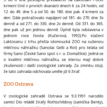
krmení činil v prvních dvanácti dnech 6 za 24 hodin, od
12. do 49. dne 5 a od 50. do 180. dne pak 4 krmení za
den. Dále pokračovalo napájení od 181. do 270. dne 3x
denně a od 271. do 330. dne 2x denně. Od 331. do 365.
dne pak už jen jednou denně. Úplně byla odstavena v
jednom roce života (Kučerová, 1992).Po stažení
Laktosanu z trhu přešla olomoucká ZOO na sušenou
mléčnou náhražku (Sanolac Gelb a Rot) pro telata od
firmy Sano (České Sano spol. s r. o. Domažlice). Jedná se
o kvalitní mléčnou náhražku, se kterou mají dobré
zkušenosti i další zoologické zahrady. Za zmínku stojí,
že tato zahrada odchovala uměle již 6 žiraf.
ZOO Ostrava
V zoologické zahradě Ostrava se 9.3.1991 narodilo
samici Dio mládě žirafy Rothschildovy (samička Benty),