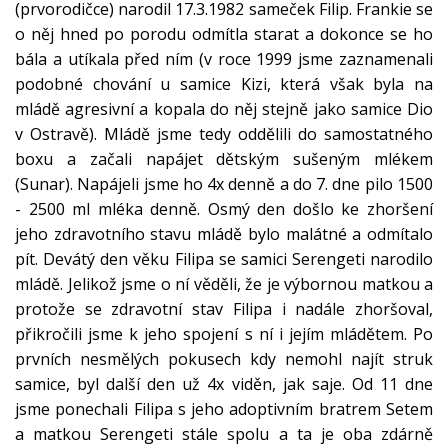
(prvorodičce) narodil 17.3.1982 sameček Filip. Frankie se
o něj hned po porodu odmítla starat a dokonce se ho
bála a utíkala před ním (v roce 1999 jsme zaznamenali
podobné chování u samice Kizi, která však byla na
mládě agresivní a kopala do něj stejně jako samice Dio
v Ostravě). Mládě jsme tedy oddělili do samostatného
boxu a začali napájet dětským sušeným mlékem
(Sunar). Napájeli jsme ho 4x denně a do 7. dne pilo 1500
- 2500 ml mléka denně. Osmý den došlo ke zhoršení
jeho zdravotního stavu mládě bylo malátné a odmítalo
pít. Devátý den věku Filipa se samici Serengeti narodilo
mládě. Jelikož jsme o ní věděli, že je výbornou matkou a
protože se zdravotní stav Filipa i nadále zhoršoval,
přikročili jsme k jeho spojení s ní i jejím mládětem. Po
prvních nesmělých pokusech kdy nemohl najít struk
samice, byl další den už 4x viděn, jak saje. Od 11 dne
jsme ponechali Filipa s jeho adoptivním bratrem Setem
a matkou Serengeti stále spolu a ta je oba zdárně