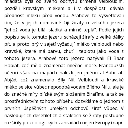
mláďata byla od svého odchytu krmena velbloudím,
později kravským mlékem a i v dospělosti dávala
přednost mléku před vodou. Arabové to vysvětlovali
tím, že v jejich domovině žijí žirafy u velkého jezera
"jehož voda je bílá, sladká a mírně teplá". Podle jejich
popisu se k tomuto jezeru scházejí žirafy z velké dálky
pít, a proto prý v zajetí vyžadují mléko velbloudí nebo
kravské, které má barvu, chuť i teplotu jako voda z
tohoto jezera. Arabové toto jezero nazývali El Baar
Habiat, což mělo znamenat mléčné moře. Francouzští
učenci však na mapách nalezli jen jméno al-Bahr al-
Abjád, což znamenalo Bílý Nil. Velbloudí a kravské
mléko se sice vůbec nepodobá vodám Bílého Nilu, ale je
do značné míry blízké svým složením žirafímu a tak se
prostřednictvím tohoto příběhu dozvídáme o jednom z
prvních úspěšných umělých odchovů žiraf vůbec. V
následujících desetiletích a staletích se žirafy postupně
rozšířily po zoologických zahradách nejen Evropy (např.