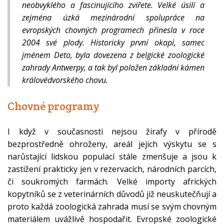
neobvyklého a fascinujícího zvířete. Velké úsilí a
zejména úzká mezinárodní spolupráce na
evropských chovných programech přinesla v roce
2004 své plody. Historicky první okapi, samec
jménem Deto, byla dovezena z belgické zoologické
zahrady Antwerpy, a tak byl položen základní kámen
královédvorského chovu.
Chovné programy
I když v současnosti nejsou žirafy v přírodě
bezprostředně ohroženy, areál jejich výskytu se s
narůstající lidskou populací stále zmenšuje a jsou k
zastižení prakticky jen v rezervacích, národních parcích,
či soukromých farmách. Velké importy afrických
kopytníků se z veterinárních důvodů již neuskutečňují a
proto každá zoologická zahrada musí se svým chovným
materiálem uvážlivě hospodařit. Evropské zoologické