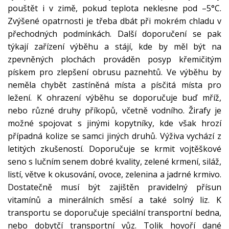
pouštět i v zimě, pokud teplota neklesne pod –5°C.
Zvýšené opatrnosti je třeba dbát při mokrém chladu v
přechodných podmínkách. Další doporučení se pak
týkají zařízení výběhu a stájí, kde by měl být na
zpevněných plochách prováděn posyp křemičitým
pískem pro zlepšení obrusu paznehtů. Ve výběhu by
neměla chybět zastíněná místa a písčitá místa pro
ležení. K ohrazení výběhu se doporučuje buď mříž,
nebo různé druhy příkopů, včetně vodního. Žirafy je
možné spojovat s jinými kopytníky, kde však hrozí
případná kolize se samci jiných druhů. Výživa vychází z
letitých zkušeností. Doporučuje se krmit vojtěškové
seno s lučním senem dobré kvality, zelené krmení, siláž,
listí, větve k okusování, ovoce, zelenina a jadrné krmivo.
Dostatečně musí být zajištěn pravidelný přísun
vitamínů a minerálních směsí a také solný liz. K
transportu se doporučuje speciální transportní bedna,
nebo dobytčí transportní vůz. Tolik hovoří dané