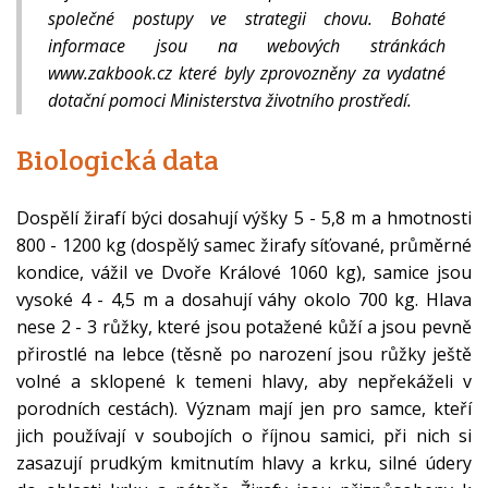
společné postupy ve strategii chovu. Bohaté
informace jsou na webových stránkách
www.zakbook.cz které byly zprovozněny za vydatné
dotační pomoci Ministerstva životního prostředí.
Biologická data
Dospělí žirafí býci dosahují výšky 5 - 5,8 m a hmotnosti
800 - 1200 kg (dospělý samec žirafy síťované, průměrné
kondice, vážil ve Dvoře Králové 1060 kg), samice jsou
vysoké 4 - 4,5 m a dosahují váhy okolo 700 kg. Hlava
nese 2 - 3 růžky, které jsou potažené kůží a jsou pevně
přirostlé na lebce (těsně po narození jsou růžky ještě
volné a sklopené k temeni hlavy, aby nepřekáželi v
porodních cestách). Význam mají jen pro samce, kteří
jich používají v soubojích o říjnou samici, při nich si
zasazují prudkým kmitnutím hlavy a krku, silné údery