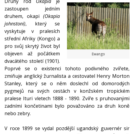
Druhý rod
Okapia
je
zastoupen jedním
druhem, okapi
(Okapia
johnstoni)
, který se
vyskytuje v pralesích
střední Afriky (Kongo) a
pro svůj skrytý život byl
objeven až počátkem
Ewango
dvacátého století (1901).
Poprvé se o existenci tohoto podivného zvířete,
zmiňuje anglický žurnalista a cestovatel Henry Morton
Stanley, který se o něm doslechl od domorodých
pygmejů na svých cestách v konžském tropickém
pralese Ituri vletech 1888 - 1890. Zvíře s pruhovanými
zadními končetinami bylo považováno za druh koně
nebo zebry.
V roce 1899 se vydal pozdější ugandský guvernér sir