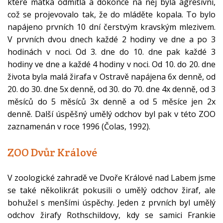
které matka odmítla a dokonce na něj byla agresivní,
což se projevovalo tak, že do mláděte kopala. To bylo
napájeno prvních 10 dní čerstvým kravským mlezivem.
V prvních dvou dnech každé 2 hodiny ve dne a po 3
hodinách v noci. Od 3. dne do 10. dne pak každé 3
hodiny ve dne a každé 4 hodiny v noci. Od 10. do 20. dne
života byla malá žirafa v Ostravě napájena 6x denně, od
20. do 30. dne 5x denně, od 30. do 70. dne 4x denně, od 3
měsíců do 5 měsíců 3x denně a od 5 měsíce jen 2x
denně. Další úspěšný umělý odchov byl pak v této ZOO
zaznamenán v roce 1996 (Čolas, 1992).
ZOO Dvůr Králové
V zoologické zahradě ve Dvoře Králové nad Labem jsme
se také několikrát pokusili o umělý odchov žiraf, ale
bohužel s menšími úspěchy. Jeden z prvních byl umělý
odchov žirafy Rothschildovy, kdy se samici Frankie