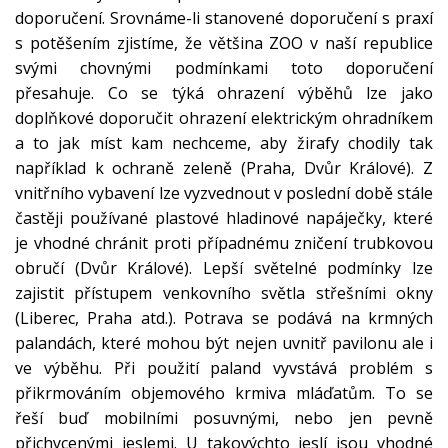
doporučení. Srovnáme-li stanovené doporučení s praxí
s potěšením zjistíme, že většina ZOO v naší republice
svými chovnými podmínkami toto doporučení
přesahuje. Co se týká ohrazení výběhů lze jako
doplňkové doporučit ohrazení elektrickým ohradníkem
a to jak míst kam nechceme, aby žirafy chodily tak
například k ochraně zeleně (Praha, Dvůr Králové). Z
vnitřního vybavení lze vyzvednout v poslední době stále
častěji používané plastové hladinové napáječky, které
je vhodné chránit proti případnému zničení trubkovou
obručí (Dvůr Králové). Lepší světelné podmínky lze
zajistit přístupem venkovního světla střešními okny
(Liberec, Praha atd.). Potrava se podává na krmných
palandách, které mohou být nejen uvnitř pavilonu ale i
ve výběhu. Při použití paland vyvstává problém s
přikrmováním objemového krmiva mláďatům. To se
řeší buď mobilními posuvnými, nebo jen pevně
přichycenými jeslemi. U takovýchto jeslí jsou vhodné