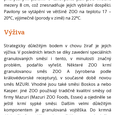
mezery 8 cm, což znesnadňuje jejich vybírání dospělci.
Pavilony se vytápění ve většině ZOO na teplotu 17 –
20°C, výjimečně (porody v zimě) na 22°C.
Výživa
Strategicky důležitým bodem v chovu žiraf je jejich
výživa. V posledních letech se díky zavedení speciálních
granulovaných směsí i tento, v minulosti značný
problém, podařilo vyřešit. Některé ZOO krmí
granulovanou směs ZOO A (vyrobena podle
královédvorské receptury), v současné době novou
směs MZURI. Vhodné jsou také směsi Boskos a nebo
Kasper. jiné ZOO používají tradičně kvalitní směsy od
firmy Mazuri (Mazuri ZOO Foods, Essex) a ojediněle se
ještě krmí sypké směsi. Dalším velmi důležitým
komponentem je granulovaná vojtěška. Do krmná