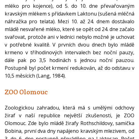
mléko pro kojence), od 5. do 10. dne převařovaným
kravským mlékem s přídavkem Laktonu (sušená mléčná
náhražka pro telata). Mezi 10. až 24. dnem dostávalo
mládě nesvařené mléko, které se opět od 24. dne začalo
svařovat, protože ani v lednici nebylo možné je uchovat
v potřebné kvalitě. V prvních dvou dnech bylo mládě
krmeno v tříhodinových intervalech bez noční pauzy,
dále pak po 3,5 hodinách s jednou noční pauzou.
Postupně byl počet krmení redukován, až do odstavu v
10,5 měsících (Lang, 1984).
ZOO Olomouc
Zoologickou zahradou, která má s umělými odchovy
žiraf v naší republice největší zkušenosti, je ZOO
Olomouc. Zde bylo mládě žirafy Rothschildovy, samička
Bobina, první dva dny napájeno kravským mlezivem, od
3. do 6. dne postupně převáděno na Laktosan. Počet