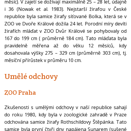
měsíc). V zajetí se dožívají maximálně 25 – 28 let, údajně
i 36 (Nowak et al. 1983). Nejstarší žirafou v České
republice byla samice žirafy síťované Bolka, která se v
ZOO ve Dvoře Králové dožila 24 let. Porodní míry devíti
žirafích mláďat v ZOO Dvůr Králové se pohybovaly od
167 do 199 cm ( průměrně 184 cm). Tato mláďata byla
pravidelně měřena až do věku 12 měsíců, kdy
dosahovala výšky 275 – 329 cm (průměrně 303 cm), tj.
měsíční přírůstek v průměru 10 cm.
Umělé odchovy
ZOO Praha
Zkušenosti s umělými odchovy v naší republice sahají
do roku 1980, kdy byla v zoologické zahradě v Praze
odchována samice žirafy Rothschildovy Štěpánka. Tato
samice byla první čtyři dny napájena Sunarem (sušené