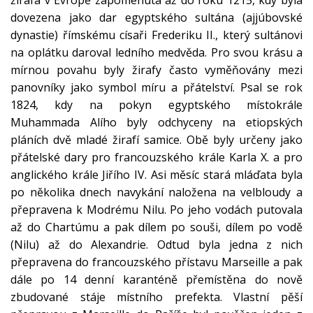
žirafa v Evropě zapomenuta až do roku 1215, kdy byla
dovezena jako dar egyptského sultána (ajjúbovské
dynastie) římskému císaři Frederiku II., který sultánovi
na oplátku daroval ledního medvěda. Pro svou krásu a
mírnou povahu byly žirafy často vyměňovány mezi
panovníky jako symbol míru a přátelství. Psal se rok
1824, kdy na pokyn egyptského místokrále
Muhammada Alího byly odchyceny na etiopských
pláních dvě mladé žirafí samice. Obě byly určeny jako
přátelské dary pro francouzského krále Karla X. a pro
anglického krále Jiřího IV. Asi měsíc stará mláďata byla
po několika dnech navykání naložena na velbloudy a
přepravena k Modrému Nilu. Po jeho vodách putovala
až do Chartúmu a pak dílem po souši, dílem po vodě
(Nilu) až do Alexandrie. Odtud byla jedna z nich
přepravena do francouzského přístavu Marseille a pak
dále po 14 denní karanténě přemístěna do nově
zbudované stáje místního prefekta. Vlastní pěší