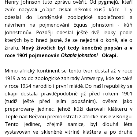
Henry Johnson tuto zprávu ověřit. Od pygmejů, kteří
zvíře nazývali „o´api“ získal několik kusů kůže. T y
odeslal do Londýnské zoologické společnosti s
návrhem na pojmenování Equus johnstoni - kůň
Johnstonův. Později odeslal ještě dvě lebky podle
kterých bylo hned jasné, že se nejedná o koně, ale o
žirafu.
Nový živočich byl tedy konečně popsán a v
roce 1901 pojmenován
Okapia johnstoni
- Okapi.
Mimo africký kontinent se tento tvor dostal až v roce
1919 a to do zoologické zahrady Antwerpy, kde se také
v roce 1954 narodilo i první mládě. Do naší republiky se
okapi dostala pravděpodobně již před rokem 1901
(tudíž ještě před jejím popsáním), ovšem jako
preparovaný jedinec, jehož kůži darovali klášteru v
Teplé nad Bečvou premonstráti z africké misie v Kongu.
Tento jedinec, zřejmě samice, byl dlouhá léta
vystavován ve skleněné vitríně kláštera a po druhé