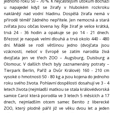
jednoho roku 50 – 70 %. K nejčastějším útokům dochází
u napajedel když se žirafy v hlubokém rozkroku
naklánějí nad vodní hladinu. Dospělá žirafa nemá v
přírodě téměř žádného nepřítele. Jen nemocná a stará
zvířata jsou občas lovena lvy. Říje žiraf je velice krátká,
trvá 24 - 36 hodin a opakuje se po 14 - 21 dnech.
Březost je naopak velmi dlouhá a trvá okolo 440 - 480
dní. Mládě se rodí většinou jedno (dvojčata jsou
vzácností, neboť v Evropě se zatím narodila živá
dvojčata jen ve třech ZOO – Augsburg, Duisburg a
Olomouc. V dalších třech byly zaznamenány potraty –
Tierpark Berlin, Paříž a Dvůr Králové) 160 - 210 cm
vysoké o hmotnosti 50 - 80 kg a jsou kojena do jednoho
roku svého života. Pohlavní dospělosti dosahují ve 3 - 4
letech života (nejmladší matkou se stala královédvorská
samice Carol která porodila ve 3 letech 5 měsících a 17
dnech, nejmladším otcem samec Benito z liberecké
ZOO, který plodně pářil již ve věku dvou let a jeden