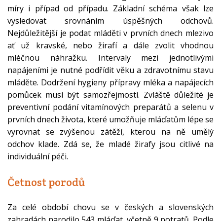
míry i případ od případu. Základní schéma však lze
vysledovat srovnáním úspěšných odchovů.
Nejdůležitější je podat mláděti v prvních dnech mlezivo
ať už kravské, nebo žirafí a dále zvolit vhodnou
mléčnou náhražku. Intervaly mezi jednotlivými
napájeními je nutné podřídit věku a zdravotnímu stavu
mláděte. Dodržení hygieny přípravy mléka a napájecích
pomůcek musí být samozřejmostí. Zvláště důležité je
preventivní podání vitamínových preparátů a selenu v
prvních dnech života, které umožňuje mláďatům lépe se
vyrovnat se zvýšenou zátěží, kterou na ně umělý
odchov klade. Zdá se, že mladé žirafy jsou citlivé na
individuální péči.
Četnost porodů
Za celé období chovu se v českých a slovenských
zahradách narodilo 543 mláďat, včetně 9 potratů. Podle