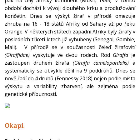
pak na celý africký kontinent (Musil, 1985). V tomto
období dochází k vývoji dlouhého krku a prodlužování
končetin. Dnes se výskyt žiraf v přírodě omezuje
zhruba na 16 - 18 států Afriky od Sahary až po řeku
Orange. V některých státech západní Afriky byly žirafy v
posledních třiceti letech již vyhubeny (Senegal, Gambie,
Mali). V přírodě se v současnosti čeleď žirafovití
(Giraffidae)
vyskytuje ve dvou rodech. Rod
Giraffa
je
zastoupen druhem žirafa
(Giraffa camelopardalis)
a
systematicky se obvykle dělil na 9 poddruhů. Dnes se
nově řadí do 4 druhů (Fennessy 2018) nejen podle místa
výskytu a variability zbarvení, ale zejména podle
genetické příbuznosti.
Okapi