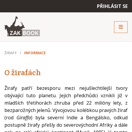
PŘIHLÁSIT SE
Přihlášení
Email
Heslo
ŽIRAFY
INFORMACE
O žirafách
Zapomenuté heslo
Žirafy patří bezesporu mezi nejušlechtilejší tvory
obývající tuto planetu. Jejich předchůdci vznikli již v
ZAVŘÍT
PŘIHLÁSIT
mladších třetihorách zhruba před 22 milióny lety, z
bezparožných jelenů. Vývojovou kolébkou pravých žiraf
(rod
Giraffa
) byla severní Indie a Bengálsko, odkud
postupně žirafy přešly do severovýchodní Afriky a dále