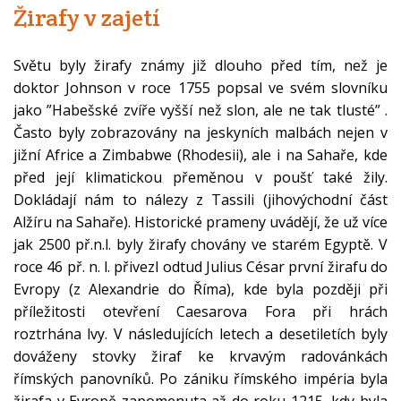
Žirafy v zajetí
Světu byly žirafy známy již dlouho před tím, než je
doktor Johnson v roce 1755 popsal ve svém slovníku
jako ”Habešské zvíře vyšší než slon, ale ne tak tlusté” .
Často byly zobrazovány na jeskyních malbách nejen v
jižní Africe a Zimbabwe (Rhodesii), ale i na Sahaře, kde
před její klimatickou přeměnou v poušť také žily.
Dokládají nám to nálezy z Tassili (jihovýchodní část
Alžíru na Sahaře). Historické prameny uvádějí, že už více
jak 2500 př.n.l. byly žirafy chovány ve starém Egyptě. V
roce 46 př. n. l. přivezl odtud Julius César první žirafu do
Evropy (z Alexandrie do Říma), kde byla později při
příležitosti otevření Caesarova Fora při hrách
roztrhána lvy. V následujících letech a desetiletích byly
dováženy stovky žiraf ke krvavým radovánkách
římských panovníků. Po zániku římského impéria byla