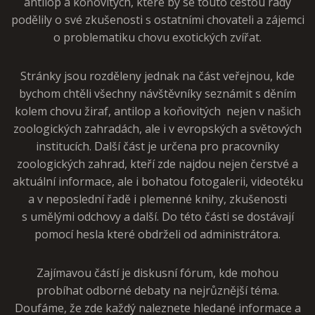
antilop a koňovitých, které by se touto cestou rády
podělily o své zkušenosti s ostatními chovateli a zájemci
o problematiku chovu exotických zvířat.
Stránky jsou rozděleny jednak na část veřejnou, kde
bychom chtěli všechny návštěvníky seznámit s děním
kolem chovu žiraf, antilop a koňovitých nejen v našich
zoologických zahradách, ale i v evropských a světových
institucích. Další část je určena pro pracovníky
zoologických zahrad, kteří zde najdou nejen čerstvé a
aktuální informace, ale i bohatou fotogalerii, videotéku
a v neposlední řadě i plemenné knihy, zkušenosti
s umělými odchovy a další. Do této části se dostávají
pomocí hesla které obdrželi od administrátora.
Zajímavou částí je diskusní fórum, kde mohou
probíhat odborné debaty na nejrůznější téma.
Doufáme, že zde každý naleznete hledané informace a