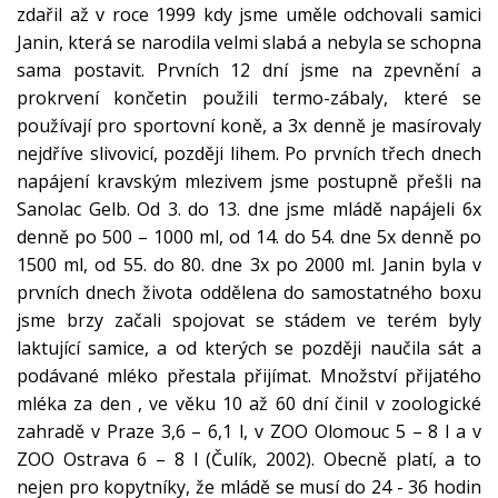
zdařil až v roce 1999 kdy jsme uměle odchovali samici
Janin, která se narodila velmi slabá a nebyla se schopna
sama postavit. Prvních 12 dní jsme na zpevnění a
prokrvení končetin použili termo-zábaly, které se
používají pro sportovní koně, a 3x denně je masírovaly
nejdříve slivovicí, později lihem. Po prvních třech dnech
napájení kravským mlezivem jsme postupně přešli na
Sanolac Gelb. Od 3. do 13. dne jsme mládě napájeli 6x
denně po 500 – 1000 ml, od 14. do 54. dne 5x denně po
1500 ml, od 55. do 80. dne 3x po 2000 ml. Janin byla v
prvních dnech života oddělena do samostatného boxu
jsme brzy začali spojovat se stádem ve terém byly
laktující samice, a od kterých se později naučila sát a
podávané mléko přestala přijímat. Množství přijatého
mléka za den , ve věku 10 až 60 dní činil v zoologické
zahradě v Praze 3,6 – 6,1 l, v ZOO Olomouc 5 – 8 l a v
ZOO Ostrava 6 – 8 l (Čulík, 2002). Obecně platí, a to
nejen pro kopytníky, že mládě se musí do 24 - 36 hodin