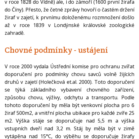
v roce 1828 do Vídně) ale, i do zámoří (1600 první žirafa
do Číny). Přesto, že četné zprávy hovoří o častém držení
žiraf v zajetí, k prvnímu doloženému rozmnožení došlo
až v roce 1839 v Londýnské královské zoologické
zahradě.
Chovné podmínky - ustájení
V roce 2000 vydala Ústřední komise pro ochranu zvířat
doporučení pro podmínky chovu savců volně žijících
druhů v zajetí (Holečková et.al. 2000). Toto doporučení
se týká základního vybavení chovného zařízení,
způsobu chovu, výživy, odchytu a transportu. Podle
tohoto doporučení by měla být venkovní plocha pro 6
žiraf 500m2, a vnitřní plocha ubikace pro každé zvíře 25
m2. Výška stáje se doporučuje nad 5,5 m a výška
vstupních dveří nad 3,2 m. Stáj by měla být v zimě
vytápěna nad 15°C, do výběhu se doporučuje žirafy