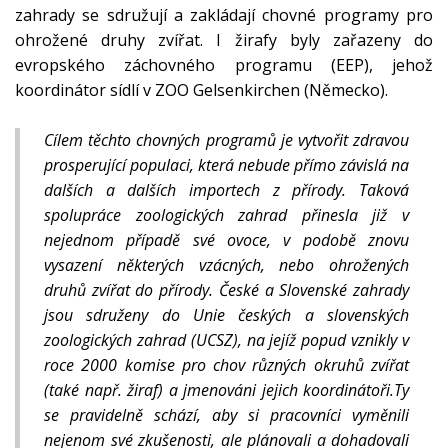
zahrady se sdružují a zakládají chovné programy pro
ohrožené druhy zvířat. I žirafy byly zařazeny do
evropského záchovného programu (EEP), jehož
koordinátor sídlí v ZOO Gelsenkirchen (Německo).
Cílem těchto chovných programů je vytvořit zdravou
prosperující populaci, která nebude přímo závislá na
dalších a dalších importech z přírody. Taková
spolupráce zoologických zahrad přinesla již v
nejednom případě své ovoce, v podobě znovu
vysazení některých vzácných, nebo ohrožených
druhů zvířat do přírody. České a Slovenské zahrady
jsou sdruženy do Unie českých a slovenských
zoologických zahrad (UCSZ), na jejíž popud vznikly v
roce 2000 komise pro chov různých okruhů zvířat
(také např. žiraf) a jmenováni jejich koordinátoři.Ty
se pravidelně schází, aby si pracovníci vyměnili
nejenom své zkušenosti, ale plánovali a dohadovali