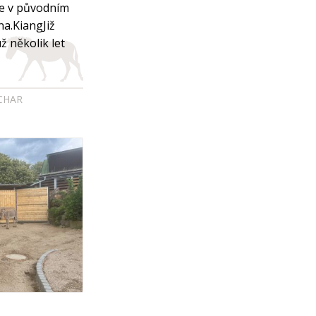
e v původním
na.KiangJiž
ž několik let
ICHAR