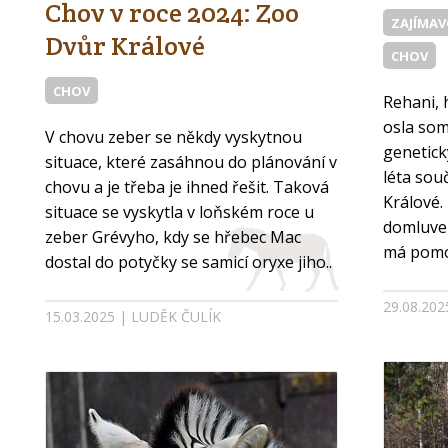
Chov v roce 2024: Zoo
ZAJÍMA
Dvůr Králové
CHOV
CHOV
Rehani, 
osla som
V chovu zeber se někdy vyskytnou
genetick
situace, které zasáhnou do plánování v
léta sou
chovu a je třeba je ihned řešit. Taková
Králové.
situace se vyskytla v loňském roce u
domluve
zeber Grévyho, kdy se hřebec Mac
má pomo
dostal do potyčky se samicí oryxe jiho..
29.08.20
15.03.2025 | LUDĚK ČULÍK