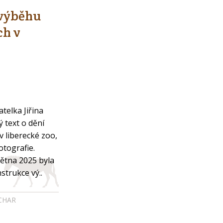
 výběhu
ch v
telka Jiřina
 text o dění
v liberecké zoo,
otografie.
ětna 2025 byla
trukce vý..
ICHAR