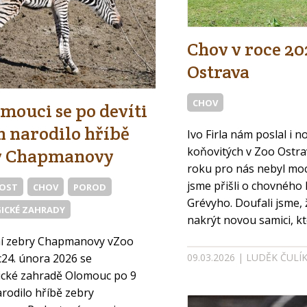
Chov v roce 20
Ostrava
CHOV
mouci se po devíti
h narodilo hříbě
Ivo Firla nám poslal i n
koňovitých v Zoo Ostra
y Chapmanovy
roku pro nás nebyl moc
jsme přišli o chovného
VOST
CHOV
POROD
Grévyho. Doufali jsme, 
ICKÉ ZAHRADY
nakrýt novou samici, kt
í zebry Chapmanovy vZoo
09.03.2026 | LUDĚK ČULÍ
24. února 2026 se
ické zahradě Olomouc po 9
arodilo hříbě zebry