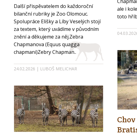
Chapman
Další přispěvatelem do každoroční
ale i ko
bilanční rubriky je Zoo Olomouc.
toto hříbě
Spolupráce Elišky a Líby Veselých stojí
za textem, který uvádíme v původním
04.03.20
znění a děkujeme za něj.Zebra
Chapmanova (Equus quagga
chapmani)Zebry Chapman..
24.02.2026 | LUBOŠ MELICHAR
Chov 
Brati