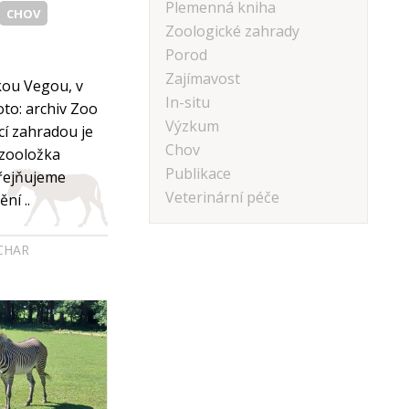
Plemenná kniha
CHOV
Zoologické zahrady
Porod
Zajímavost
čkou Vegou, v
In-situ
to: archiv Zoo
Výzkum
cí zahradou je
Chov
 zooložka
Publikace
řejňujeme
Veterinární péče
ní ..
ICHAR