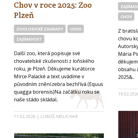
Chov v roce 2025: Zoo
ZAJÍMA
Plzeň
CHOV
ZOOLOGICKÉ ZAHRADY
CHOV
Z bratisl
chovu ko
ZAJÍMAVOST
Autorsky
Další zoo, která popisuje své
Mária Pi
chovatelské zkušenosti z loňského
děkujem
roku, je Plzeň. Děkujeme kurátorce
obsahu 
Mirce Palacké a text uvádíme v
2025&..
původním znění.zebra bezhřívá (Equus
quagga borensis)Na začátku roku se
19.02.20
naše stádo skládal..
11.02.2026 | LUBOŠ MELICHAR