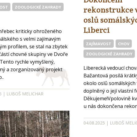
VOST
ZOOLOGICKÉ ZAHRADY
rekonstrukce
oslů somálský
Liberci
hřebec kriticky ohroženého
álského s velmi zajímavým
ZAJÍMAVOST
CHOV
ým profilem, se stal na zbytek
částí chovné skupiny ve Dvoře
ZOOLOGICKÉ ZAHRADY
 Tento rychle vymyšlený,
Liberecká vedoucí chova
ný a zorganizovaný projekt
Bažantová posílá krátký
..
okolo oslů somálských 
doplněný o její vlastní f
25 | LUBOŠ MELICHAR
Děkujeme!Vpolovině kv
u nás dokončena rekons
04.08.2025 | LUBOŠ MEL