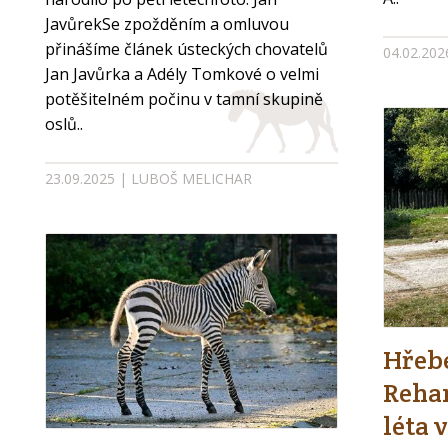
JavůrekSe zpožděním a omluvou
přinášíme článek ústeckých chovatelů
04.02.20
Jan Javůrka a Adély Tomkové o velmi
potěšitelném počinu v tamní skupině
oslů..
23.09.2025 | LUBOŠ MELICHAR
Hřebe
Rehan
léta 