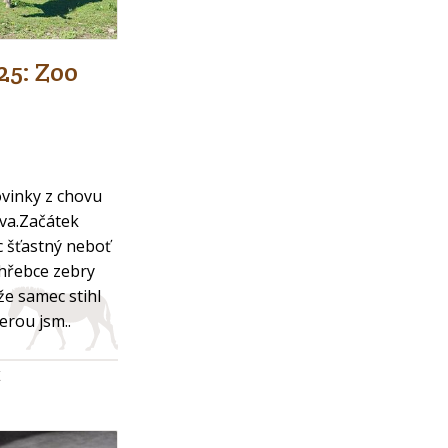
25: Zoo
ovinky z chovu
va.Začátek
 šťastný neboť
 hřebce zebry
že samec stihl
erou jsm..
K