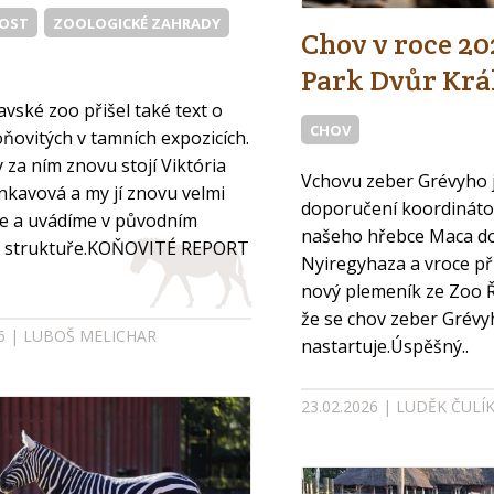
VOST
ZOOLOGICKÉ ZAHRADY
Chov v roce 20
Park Dvůr Krá
avské zoo přišel také text o
CHOV
ňovitých v tamních expozicích.
 za ním znovu stojí Viktória
Vchovu zeber Grévyho 
nkavová a my jí znovu velmi
doporučení koordinátor
e a uvádíme v původním
našeho hřebce Maca d
i struktuře.KOŇOVITÉ REPORT
Nyiregyhaza a vroce př
nový plemeník ze Zoo 
že se chov zeber Grévy
Přihlášení
26 | LUBOŠ MELICHAR
nastartuje.Úspěšný..
Email
23.02.2026 | LUDĚK ČULÍ
Heslo