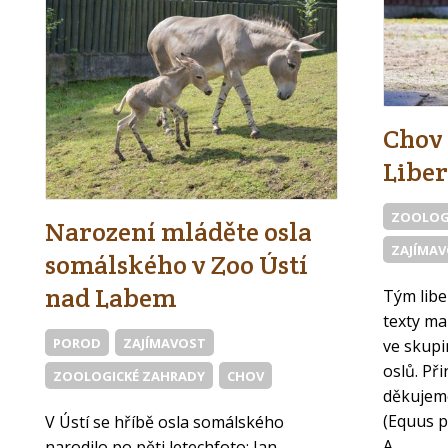
Chov 
Liber
ZOOLOG
Narození mláděte osla
ZAJÍMA
somálského v Zoo Ústí
nad Labem
Tým libe
texty ma
POROD
ZAJÍMAVOST
ve skupi
oslů. Př
ZOOLOGICKÉ ZAHRADY
CHOV
děkujeme
(Equus p
V Ústí se hříbě osla somálského
A..
narodilo po pěti letechfoto: Jan