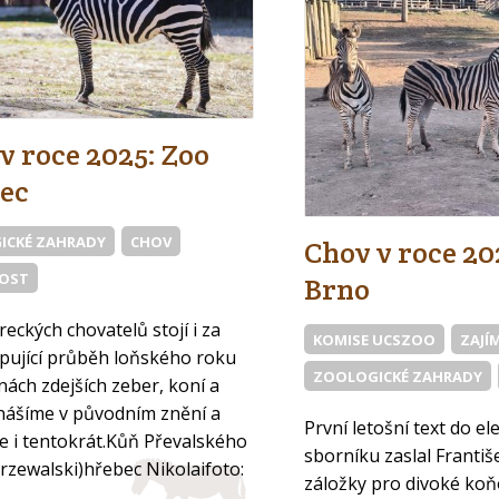
Zapomenuté heslo
v roce 2025: Zoo
ZAVŘÍT
PŘIHLÁSIT
ec
ICKÉ ZAHRADY
CHOV
Chov v roce 20
VOST
Brno
reckých chovatelů stojí i za
KOMISE UCSZOO
ZAJÍ
pující průběh loňského roku
ZOOLOGICKÉ ZAHRADY
nách zdejších zeber, koní a
inášíme v původním znění a
První letošní text do e
 i tentokrát.Kůň Převalského
sborníku zaslal Františ
rzewalski)hřebec Nikolaifoto:
záložky pro divoké koňo