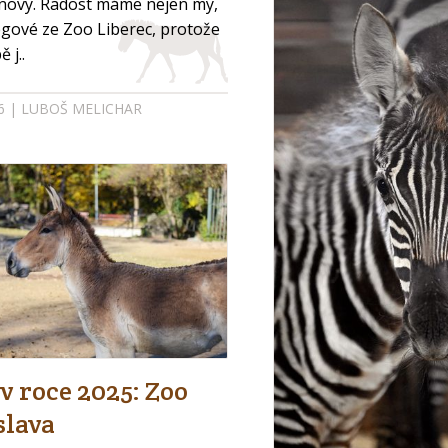
ovy. Radost máme nejen my,
legové ze Zoo Liberec, protože
 j..
26 | LUBOŠ MELICHAR
v roce 2025: Zoo
slava