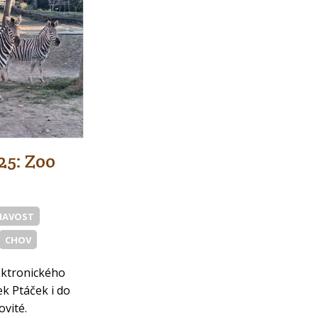
25: Zoo
MAVOST
CHOV
lektronického
ek Ptáček i do
vité.