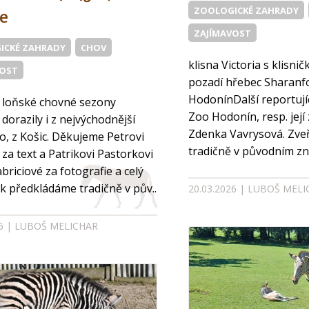
ZOOLOGICKÉ ZAHRADY
e
ZAJÍMAVOST
ICKÉ ZAHRADY
CHOV
klisna Victoria s klisni
VOST
pozadí hřebec Sharanfo
HodonínDalší reportují
 loňské chovné sezony
Zoo Hodonín, resp. její
dorazily i z nejvýchodnější
Zdenka Vavrysová. Zve
oo, z Košic. Děkujeme Petrovi
tradičně v původním zně
 za text a Patrikovi Pastorkovi
abriciové za fotografie a celý
k předkládáme tradičně v pův..
20.03.2026 | LUBOŠ MEL
26 | LUBOŠ MELICHAR