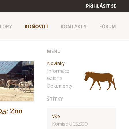
PŘIHLÁSIT SE
LOPY
KOŇOVITÍ
KONTAKTY
FÓRUM
MENU
Novinky
Informace
Galerie
Dokumenty
ŠTÍTKY
25: Zoo
Vše
Komise UCSZOO