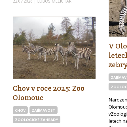
22.07.2026 | LUBOŠ MELICHAR
V Olo
letec
zebr
ZAJÍMA
Chov v roce 2025: Zoo
ZOOLOG
Olomouc
Narozen
Olomouc
CHOV
ZAJÍMAVOST
vZoolog
ZOOLOGICKÉ ZAHRADY
letech n