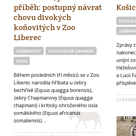
příběh: postupný návrat
Košic
chovu divokých
ZOOLOG
koňovitých v Zoo
ZAJÍMA
Liberec
Zprávy z
ZAJÍMAVOST
ZOOLOGICKÉ ZAHRADY
nakonec 
unijní z
CHOV
Héžeĺovi
Během posledních tří měsíců se v Zoo
a Lucii F
Liberec narodila hříbata u zebry
příspěve
bezhřívé (Equus quagga borensis),
zebry Chapmanovy (Equus quagga
27.04.20
chapmani) i kriticky ohroženého osla
somálského (Equus africanus
somaliensis). ..