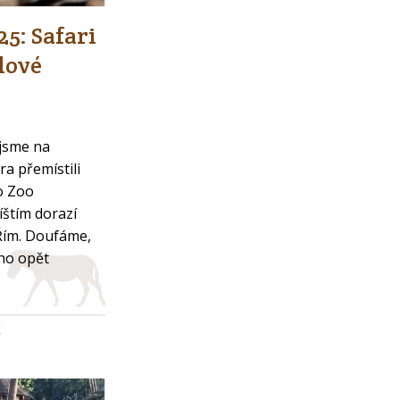
25: Safari
lové
jsme na
a přemístili
o Zoo
íštím dorazí
Řím. Doufáme,
ho opět
K